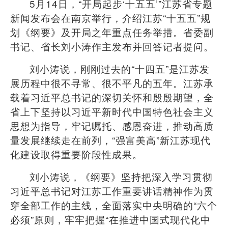
5
月
14
日，
“
开局起步
‘
十五五
’”
江苏省专题
新闻发布会在南京举行，介绍江苏
“
十五五
”
规
划《纲要》及开局之年重点任务举措。省委副
书记、省长刘小涛作主发布并回答记者提问。
刘小涛说，刚刚过去的
“
十四五
”
是江苏发
展历程中很不寻常、很不平凡的五年。江苏承
载着习近平总书记的深切关怀和殷殷期望，全
省上下坚持以习近平新时代中国特色社会主义
思想为指导，牢记嘱托、感恩奋进，推动高质
量发展继续走在前列，
“
强富美高
”
新江苏现代
化建设取得重要阶段性成果。
刘小涛说，《纲要》坚持把深入学习贯彻
习近平总书记对江苏工作重要讲话精神作为贯
穿全部工作的主线，全面落实中央明确的
“
六个
必须
”
原则，牢牢把握
“
在推进中国式现代化中