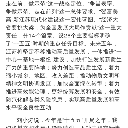
走在前、做示范
”
这一战略定位、
“
争当表率、
争做示范、走在前列
”
这一总体要求、
“
强富美
高
”
新江苏现代化建设这一宏伟蓝图、
“
经济大
省要挑大梁，为全国发展大局作贡献
”
这一重大
责任，分
14
个篇章、设
26
个主要指标明确
了
“
十五五
”
时期的重点任务目标。未来五年，
江苏将坚定不移推动高质量发展，一体推进
“
一
中心一基地一枢纽
”
建设，加快打造发展新质生
产力的重要阵地；努力创造高品质生活，着力
缩小城乡、地区、收入差距，推动物质文明和
精神文明协调发展，加快全面绿色转型；着力
推进高效能治理，更好统筹发展和安全，有效
防范化解各类风险隐患，实现高质量发展和高
水平安全良性互动。
刘小涛说，今年是
“
十五五
”
开局之年，我
们将树立和践行正确政绩观，下功夫研究新情