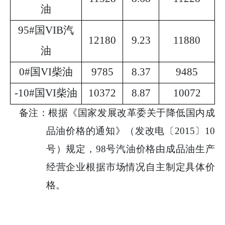
油
95#
国
VI
B
汽
12180
9.23
11880
油
0#
国
VI
柴油
9785
8.37
9485
-10#
国
VI
柴油
10372
8.87
10072
备注：根据《国家发展改革委关于降低国内成
品油价格的通知》（发改电〔
2015
〕
10
号）规定，
98
号汽油价格由成品油生产
经营企业根据市场情况自主制定具体价
格。