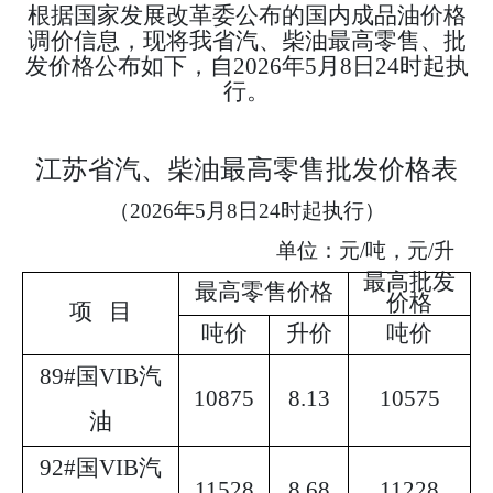
根据国家发展改革委公布的国内成品油价格
调价信息，现将我省汽、柴油最高零售、批
发价格公布如下，自
202
6
年
5
月
8
日
24
时起执
行。
江苏省汽、柴油最高零售批发价格表
（
202
6
年
5
月
8
日
24
时起执行）
单位：元
/
吨，元
/
升
最高批发
最高零售价格
价格
项
目
吨价
升价
吨价
89#
国
VI
B
汽
10875
8.13
10575
油
92#
国
VI
B
汽
11528
8.68
11228