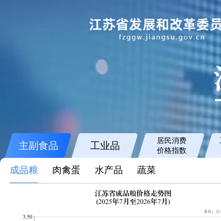
居民消费
主副食品
工业品
价格指数
成品粮
肉禽蛋
水产品
蔬菜