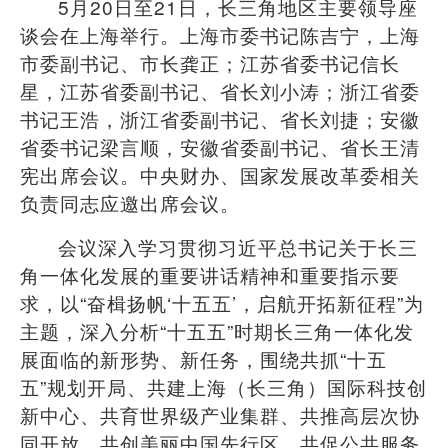
5
月
20
日至
21
日，长三角地区主要领导座
谈会在上海举行。上海市委书记陈吉宁，上海
市委副书记、市长龚正；江苏省委书记信长
星，江苏省委副书记、省长刘小涛；浙江省委
书记王浩，浙江省委副书记、省长刘捷；安徽
省委书记梁言顺，安徽省委副书记、省长王清
宪出席会议。中央财办、国家发展改革委相关
负责同志应邀出席会议。
会议深入学习贯彻习近平总书记关于长三
角一体化发展的重要讲话精神和重要指示要
求，以
“
奋楫扬帆
‘
十五五
’
，启航开拓新征程
”
为
主题，深入分析
“
十五五
”
时期长三角一体化发
展面临的新形势、新任务，围绕共抓
“
十五
五
”
规划开局、共建上海（长三角）国际科技创
新中心、共育世界级产业集群、共推高层次协
同开放、共创美丽中国先行区、共促公共服务