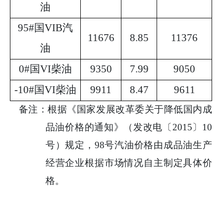
油
95#
国
VI
B
汽
11676
8.85
11376
油
0#
国
VI
柴油
9350
7.99
9050
-10#
国
VI
柴油
9911
8.47
9611
备注：根据《国家发展改革委关于降低国内成
品油价格的通知》（发改电〔
2015
〕
10
号）规定，
98
号汽油价格由成品油生产
经营企业根据市场情况自主制定具体价
格。