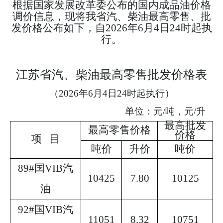
根据国家发展改革委公布的国内成品油价格
调价信息，现将我省汽、柴油最高零售、批
发价格公布如下，自
202
6
年
6
月
4
日
24
时起执
行。
江苏省汽、柴油最高零售批发价格表
（
202
6
年
6
月
4
日
24
时起执行）
单位：元
/
吨，元
/
升
最高批发
最高零售价格
价格
项
目
吨价
升价
吨价
89#
国
VI
B
汽
10425
7.80
10125
油
92#
国
VI
B
汽
11051
8.32
10751